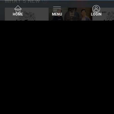
WHAT’S NEW
HOME
MENU
LOGIN
MOVIE
PHOTO GALLERY
TI
SITE MENU
掲載されているすべてのコンテンツ(記事、画像、音声
データ、映像データ等)の無断転載を禁じます。