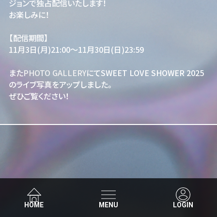
ジョンで独占配信いたします！
お楽しみに！
【配信期間】
11月3日(月)21:00～11月30日(日)23:59
また
PHOTO GALLERY
にてSWEET LOVE SHOWER 2025
のライブ写真をアップしました。
ぜひご覧ください！
HOME
MENU
LOGIN